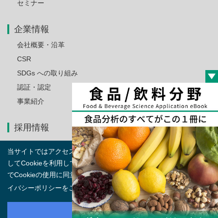
セミナー
企業情報
会社概要・沿革
CSR
SDGs への取り組み
認証・認定
事業紹介
採用情報
当サイトではアクセス傾向の分析や利便性向上を目的と
お問い合わせ
してCookieを利用しています。本サイトを利用すること
でCookieの使用に同意するものとします。詳しくはプラ
サイトマップ
イバシーポリシーをご覧ください。
詳しくはこちら
ご利用上の注意とプライバシーポリシー
承知しました