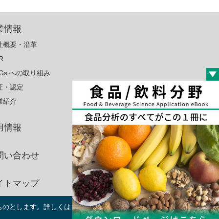
業情報
社概要・沿革
R
DGs への取り組み
証・認定
業紹介
用情報
問い合わせ
イトマップ
るものとします。詳しくはプライバシーポリシーを
承知しました