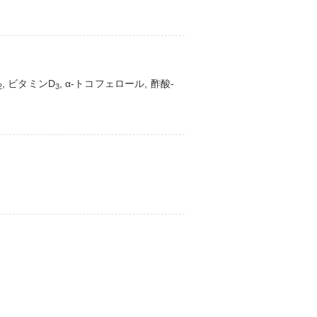
, ビタミンD
, α-トコフェロール, 酢酸-
2
3