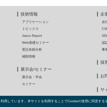
技術情報
企
アプリケーション
会
トピックス
CS
Jasco Report
S
Web基礎セミナー
認
受託依頼分析
事
補助情報
採
展示会/セミナー
お
展示会・学会
セミナー
サ
を利用しています。本サイトを利用することでCookieの使用に同意す
© 1995-2026 JASCO Corporation