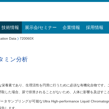
技術情報
展示会/セミナー
企業情報
採用情報
cation Data
720060X
ビタミン分析
な栄養素であり、生理活性を円滑に行うために必須な有機化合物です。
摂取した場合、尿で排泄されることがないため、人体に影響を及ぼすこ
ータサンプリングが可能なUltra High-performance Liquid Chrom
報告します。