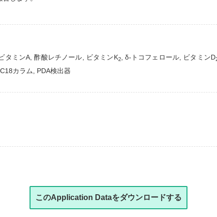
 ビタミンA, 酢酸レチノール, ビタミンK
, δ-トコフェロール, ビタミンD
2
m, C18カラム, PDA検出器
このApplication Dataをダウンロードする