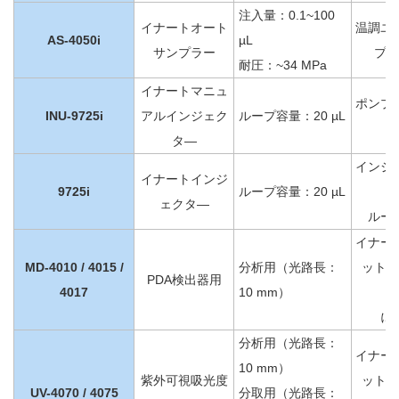
注入量：0.1~100
イナートオート
温調ユ
AS-4050i
µL
サンプラー
プシ
耐圧：~34 MPa
イナートマニュ
ポンプ
INU-9725i
アルインジェク
ループ容量：20 µL
タ―
インジ
イナートインジ
9725i
ループ容量：20 µL
ェクタ―
ルー
イナー
MD-4010 / 4015 /
分析用（光路長：
ット（
PDA検出器用
4017
10 mm）
に
分析用（光路長：
イナー
10 mm）
紫外可視吸光度
ット（
UV-4070 / 4075
分取用（光路長：