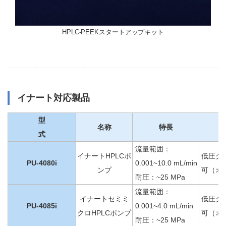
HPLC-PEEKスタートアップキット
イナート対応製品
型
名称
特長
式
流量範囲：
イナートHPLCポ
低圧グ
PU-4080i
0.001~10.0 mL/min
ンプ
可（オ
耐圧：~25 MPa
流量範囲：
イナートセミミ
低圧グ
PU-4085i
0.001~4.0 mL/min
クロHPLCポンプ
可（オ
耐圧：~25 MPa