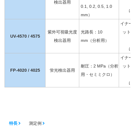
検出器用
0.1, 0.2, 0.5, 1.0
に
mm）
イナー
紫外可視吸光度
光路長：10
ット（
UV-4570 / 4575
検出器用
mm（分析用）
に
イナー
耐圧：2 MPa（分析
ット（
FP-4020 / 4025
蛍光検出器用
用・セミミクロ）
に
特長
測定例