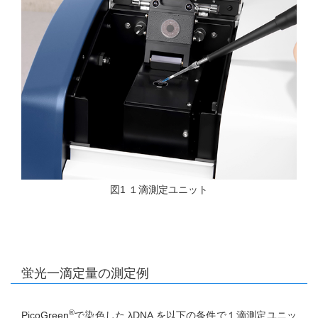
図1 １滴測定ユニット
蛍光一滴定量の測定例
®
PicoGreen
で染色した λDNA を以下の条件で１滴測定ユニッ