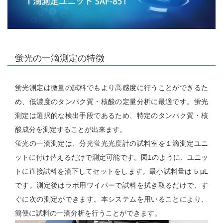
蛍光の一滴測定の特徴
蛍光測定は微量の試料でもより高感度に行うことができるた
め、低濃度のタンパク質・核酸の定量分析に最適です。蛍光
測定は選択的な検出手段であるため、特定のタンパク質・核
酸成分を測定することが出来ます。
蛍光の一滴測定は、分光蛍光光度計の試料室を１滴測定ユニ
ットに付け替えるだけで測定可能です。図1のように、ユニッ
トに直接試料を滴下してセットをします。最小試料量は 5 µL
です。測定後はラボ用ワイパーで試料を拭き取るだけで、す
ぐに次の測定ができます。本システムを用いることにより、
簡便に試料の一滴分析を行うことができます。