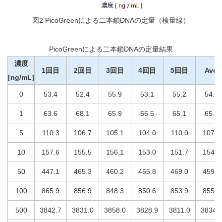
図2 PicoGreenによる二本鎖DNAの定量（検量線）
PicoGreenによる二本鎖DNAの定量結果
濃度
1回目
2回目
3回目
4回目
5回目
Ave.
[ng/mL]
0
53.4
52.4
55.9
53.1
55.2
54.0
1
63.6
68.1
65.9
66.5
65.1
65.8
5
110.3
106.7
105.1
104.0
110.0
107.2
10
157.6
155.5
156.1
153.0
151.7
154.8
50
447.1
465.3
460.2
455.8
469.0
459.5
100
865.9
856.9
848.3
850.6
853.9
855.1
500
3842.7
3831.0
3858.0
3828.9
3811.0
3834.