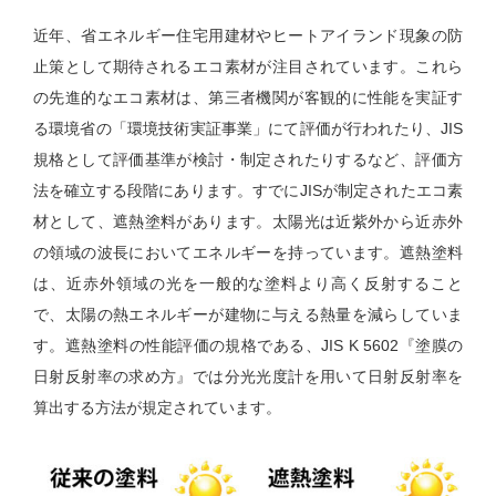
近年、省エネルギー住宅用建材やヒートアイランド現象の防
止策として期待されるエコ素材が注目されています。これら
の先進的なエコ素材は、第三者機関が客観的に性能を実証す
る環境省の「環境技術実証事業」にて評価が行われたり、JIS
規格として評価基準が検討・制定されたりするなど、評価方
法を確立する段階にあります。すでにJISが制定されたエコ素
材として、遮熱塗料があります。太陽光は近紫外から近赤外
の領域の波長においてエネルギーを持っています。遮熱塗料
は、近赤外領域の光を一般的な塗料より高く反射すること
で、太陽の熱エネルギーが建物に与える熱量を減らしていま
す。遮熱塗料の性能評価の規格である、JIS K 5602『塗膜の
日射反射率の求め方』では分光光度計を用いて日射反射率を
算出する方法が規定されています。