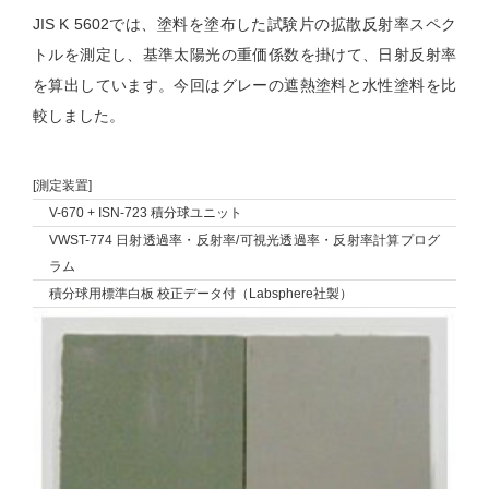
JIS K 5602では、塗料を塗布した試験片の拡散反射率スペク
トルを測定し、基準太陽光の重価係数を掛けて、日射反射率
を算出しています。今回はグレーの遮熱塗料と水性塗料を比
較しました。
[測定装置]
V-670 + ISN-723 積分球ユニット
VWST-774 日射透過率・反射率/可視光透過率・反射率計算プログ
ラム
積分球用標準白板 校正データ付（Labsphere社製）