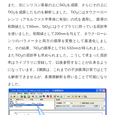
また、次にシリコン基板の上にSiO
を成膜、さらにその上に
2
TiO
を成膜したものを解析しました。TiO
にはタウクーロー
2
2
レンツ（アモルファス半導体に有効）の式を適用し、膜厚の
初期値として60nm、SiO
にはライブラリに持っている屈折率
2
を使いました。初期値として200nmを与えて、タウクｰローレ
ンツのパラメータと両方の膜厚を変数として最適化しまし
た。その結果、TiO
の膜厚として61.532nmが得られました。
2
またTiO
の屈折率も求められました。こうして求まった屈折
2
率はライブラリに登録して、以後参照することが出来るよう
になっています。2層膜は、これまでの干渉膜厚計算ではとて
も解析できませんが、多層膜解析を用いることで可能になり
ました。