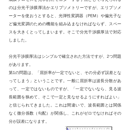
のは分光干渉膜厚法かエリプソメトリーですが、エリプソメ
ーターを使おうとすると、光弾性変調器（PEM）や偏光子な
ど偏光変調のための機能を組み込まなければならず、スペー
スを大きくとってしまいます。そこで分光干渉膜厚法で対応
しました。
分光干渉膜厚法はシンプルで確立された方法ですが、2つ問題
があります。
第1の問題は、「屈折率が一定でないと、その分必ず誤差とな
ってしまう」ということです。一般に屈折率は波長分散があ
って、一定ではないものですが、「一定でないなら、見る波
長範囲を狭めて、そこで一定と見なせるようにすればよい」
と信じられてきました。これは間違いで、波長範囲とは関係
なく微分係数（勾配）が関係し、これがゼロでなければその
分が誤差になります。